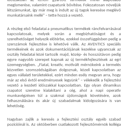
időszakban az itthon gyártott termékek minél alaposabb
megismerése, valamint csapatunk bővítése. Fokozatosan növeljük
létszámunkat, így már meg is indult az új tagok keresése meglévő
munkatársaink mellé” – tette hozzá a vezető.
A részleg első feladatai a pneumatikus termékek ráncfelvarrásával
kapcsolatosak, melyek során a megbízhatóságot és a
szerelhetőséget helyezik előtérbe, ezekkel összefüggésben pedig a
szerszámok fejlesztése is lehetővé válik. Az AVENTICS speciális
termékeinek és azok dokumentációjának kezelése ugyancsak az
osztály feladatai közé tartozik majd, közép- és hosszútávon pedig
egyre nagyobb szerepet kapnak az új termékfejlesztések az egri
üzemegységben. „Fiatal, kreatív, motivált mérnökeink a termelés
közvetlen szomszédságában dolgoznak, közeli kapcsolatban az
egyes vállalati területekkel, ezért minden esély megvan arra, hogy
már az első évtől eredményesek legyünk” – vélekedik a fejlesztési
vezető a kezdeti időszakkal kapcsolatban. Egy olyan dinamikus
csapatot szeretne kialakítani a cég, ahol a napi operatív
munkavégzésen túl a szakmai újdonságok követésére, azok
felhasználására és akár új szabadalmak kidolgozására is van
lehetőség.
Nagyban zajlik a keresés a fejlesztési osztály egyéb szabad
pozícióinál is. Az októberben csatlakozott fejlesztőmérnök kolléga