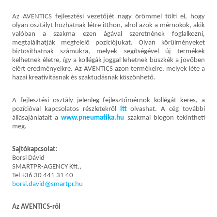
Az AVENTICS fejlesztési vezetőjét nagy örömmel tölti el, hogy
olyan osztályt hozhatnak létre itthon, ahol azok a mérnökök, akik
valóban a szakma ezen ágával szeretnének foglalkozni,
megtalálhatják megfelelő pozíciójukat. Olyan körülményeket
biztosíthatnak számukra, melyek segítségével új termékek
kelhetnek életre, így a kollégák joggal lehetnek büszkék a jövőben
elért eredményeikre. Az AVENTICS azon termékeire, melyek léte a
hazai kreativitásnak és szaktudásnak köszönhető.
A fejlesztési osztály jelenleg fejlesztőmérnök kollégát keres, a
pozícióval kapcsolatos részletekről
itt
olvashat. A cég további
állásajánlatait a
www.pneumatika.hu
szakmai blogon tekintheti
meg.
Sajtókapcsolat:
Borsi Dávid
SMARTPR-AGENCY Kft.,
Tel +36 30 441 31 40
borsi.david@smartpr.hu
Az AVENTICS-ről