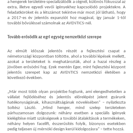
a hengerek területére specializálódik a cégnél, különös fókusszal az
extra, illetve egyedi vevői igényekhez kapcsolódó projektekre. A
feladatköröket és a létszámot tekintve már most jól látható, hogy
a 2017-es év jelentős expanziót hoz magával, így január 1-től
további bővüléssel számolnak az AVENTICS-nél.
Tovább erősödik az egri egység nemzetközi szerepe
Az elmúlt időszak jelentős részét a fejlesztési csapat a
németországi központban töltötte, ahol a további lépések mellett,
azokat a területeket is meghatározták, ahol a hazai részleg a
jövőben erősödni fog. Ezek mentén Eger, mint fejlesztési központ
jelentős szerepet kap az AVENTICS nemzetközi életében a
következő években.
„Már most több olyan projektbe fogtunk, ami elengedhetetlen a
vállalat fejlődéséhez és jelentős előrelépést jelent gyárunk
hatékonyságának, kihasználtságának növelésében” – nyilatkozta
Soltész László. „Mind henger, mind szelep területeken
párhuzamosan dolgozunk: néhány esetben a speciális igények
kielégítése miatt szükségesek a további átalakítások a termékeken,
néhány helyen facelift, ésszerűsítés folyik, bizonyos esetekben
pedig teljesen új mérnöki design kerül kidolgozásra” – tette hozzá.