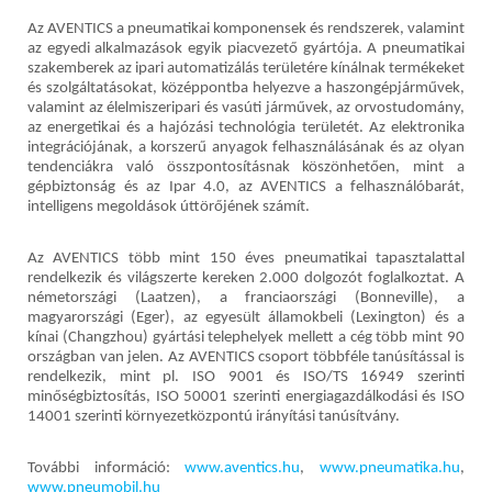
Az AVENTICS a pneumatikai komponensek és rendszerek, valamint
az egyedi alkalmazások egyik piacvezető gyártója. A pneumatikai
szakemberek az ipari automatizálás területére kínálnak termékeket
és szolgáltatásokat, középpontba helyezve a haszongépjárművek,
valamint az élelmiszeripari és vasúti járművek, az orvostudomány,
az energetikai és a hajózási technológia területét. Az elektronika
integrációjának, a korszerű anyagok felhasználásának és az olyan
tendenciákra való összpontosításnak köszönhetően, mint a
gépbiztonság és az Ipar 4.0, az AVENTICS a felhasználóbarát,
intelligens megoldások úttörőjének számít.
Az AVENTICS több mint 150 éves pneumatikai tapasztalattal
rendelkezik és világszerte kereken 2.000 dolgozót foglalkoztat. A
németországi (Laatzen), a franciaországi (Bonneville), a
magyarországi (Eger), az egyesült államokbeli (Lexington) és a
kínai (Changzhou) gyártási telephelyek mellett a cég több mint 90
országban van jelen. Az AVENTICS csoport többféle tanúsítással is
rendelkezik, mint pl. ISO 9001 és ISO/TS 16949 szerinti
minőségbiztosítás, ISO 50001 szerinti energiagazdálkodási és ISO
14001 szerinti környezetközpontú irányítási tanúsítvány.
További információ:
www.aventics.hu
,
www.pneumatika.hu
,
www.pneumobil.hu