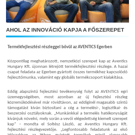
AHOL AZ INNOVÁCIÓ KAPJA A FŐSZEREPET
Termékfejlesztési részleggel bővül az AVENTICS Egerben
Központilag meghatározott, nemzetközi szerepet kap az Aventics
Hungary Kft. újonnan létrejött termékfejlesztési részlege. A hazai
csapat feladata az Egerben gyártott összes termékhez kapcsolódó
fejlesztőmunka, valamint egy globális termékcsoport kialakítása.
Eddig alapszintű fejlesztési tevékenység folyt az AVENTICS egri
üzemegységében, most azonban az új fejlesztési részleg
közreműködésével már rövidtávon, az eddiginél magasabb szintű
támogatást kíván biztosítani a cég a termelési-, logisztikai- és
beszerzési osztályoknak. „Munkánkkal a termelés hatékonyságát
kívánjuk növelni, mely során a vevői elégedettség kiemelt szerepet
kap” – mondta el Soltész László, az Aventics Hungary Kft.
fejlesztési részlegvezetője. „Legfontosabb feladatunk az első