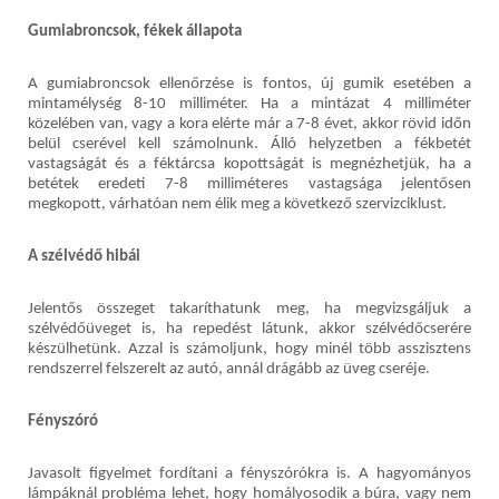
Gumiabroncsok, fékek állapota
A gumiabroncsok ellenőrzése is fontos, új gumik esetében a
mintamélység 8-10 milliméter. Ha a mintázat 4 milliméter
közelében van, vagy a kora elérte már a 7-8 évet, akkor rövid időn
belül cserével kell számolnunk. Álló helyzetben a fékbetét
vastagságát és a féktárcsa kopottságát is megnézhetjük, ha a
betétek eredeti 7-8 milliméteres vastagsága jelentősen
megkopott, várhatóan nem élik meg a következő szervizciklust.
A szélvédő hibái
Jelentős összeget takaríthatunk meg, ha megvizsgáljuk a
szélvédőüveget is, ha repedést látunk, akkor szélvédőcserére
készülhetünk. Azzal is számoljunk, hogy minél több asszisztens
rendszerrel felszerelt az autó, annál drágább az üveg cseréje.
Fényszóró
Javasolt figyelmet fordítani a fényszórókra is. A hagyományos
lámpáknál probléma lehet, hogy homályosodik a búra, vagy nem