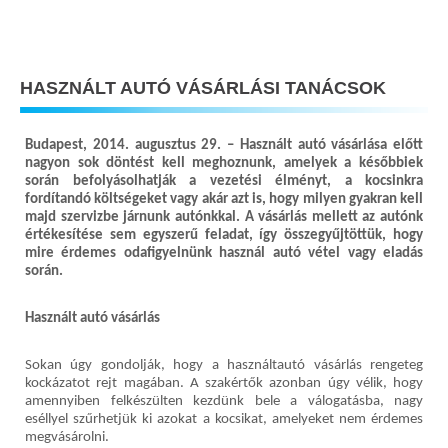
HASZNÁLT AUTÓ VÁSÁRLÁSI TANÁCSOK
Budapest, 2014. augusztus 29. – Használt autó vásárlása előtt
nagyon sok döntést kell meghoznunk, amelyek a későbbiek
során befolyásolhatják a vezetési élményt, a kocsinkra
fordítandó költségeket vagy akár azt is, hogy milyen gyakran kell
majd szervizbe járnunk autónkkal. A vásárlás mellett az autónk
értékesítése sem egyszerű feladat, így összegyűjtöttük, hogy
mire érdemes odafigyelnünk használ autó vétel vagy eladás
során.
Használt autó vásárlás
Sokan úgy gondolják, hogy a használtautó vásárlás rengeteg
kockázatot rejt magában. A szakértők azonban úgy vélik, hogy
amennyiben felkészülten kezdünk bele a válogatásba, nagy
eséllyel szűrhetjük ki azokat a kocsikat, amelyeket nem érdemes
megvásárolni.