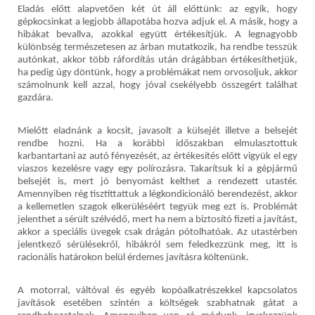
Eladás előtt alapvetően két út áll előttünk: az egyik, hogy
gépkocsinkat a legjobb állapotába hozva adjuk el. A másik, hogy a
hibákat bevallva, azokkal együtt értékesítjük. A legnagyobb
különbség természetesen az árban mutatkozik, ha rendbe tesszük
autónkat, akkor több ráfordítás után drágábban értékesíthetjük,
ha pedig úgy döntünk, hogy a problémákat nem orvosoljuk, akkor
számolnunk kell azzal, hogy jóval csekélyebb összegért találhat
gazdára.
Mielőtt eladnánk a kocsit, javasolt a külsejét illetve a belsejét
rendbe hozni. Ha a korábbi időszakban elmulasztottuk
karbantartani az autó fényezését, az értékesítés előtt vigyük el egy
viaszos kezelésre vagy egy polírozásra. Takarítsuk ki a gépjármű
belsejét is, mert jó benyomást kelthet a rendezett utastér.
Amennyiben rég tisztíttattuk a légkondicionáló berendezést, akkor
a kellemetlen szagok elkerüléséért tegyük meg ezt is. Problémát
jelenthet a sérült szélvédő, mert ha nem a biztosító fizeti a javítást,
akkor a speciális üvegek csak drágán pótolhatóak. Az utastérben
jelentkező sérülésekről, hibákról sem feledkezzünk meg, itt is
racionális határokon belül érdemes javításra költenünk.
A motorral, váltóval és egyéb kopóalkatrészekkel kapcsolatos
javítások esetében szintén a költségek szabhatnak gátat a