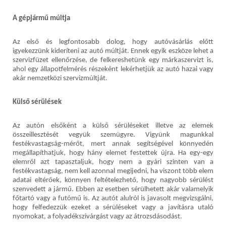
A gépjármű múltja
Az első és legfontosabb dolog, hogy autóvásárlás előtt
igyekezzünk kideríteni az autó múltját. Ennek egyik eszköze lehet a
szervizfüzet ellenőrzése, de felkereshetünk egy márkaszervizt is,
ahol egy állapotfelmérés részeként lekérhetjük az autó hazai vagy
akár nemzetközi szervizmúltját.
Külső sérülések
Az autón elsőként a külső sérüléseket illetve az elemek
összeillesztését vegyük szemügyre. Vigyünk magunkkal
festékvastagság-mérőt, mert annak segítségével könnyedén
megállapíthatjuk, hogy hány elemet festettek újra. Ha egy-egy
elemről azt tapasztaljuk, hogy nem a gyári szinten van a
festékvastagság, nem kell azonnal megijedni, ha viszont több elem
adatai eltérőek, könnyen feltételezhető, hogy nagyobb sérülést
szenvedett a jármű. Ebben az esetben sérülhetett akár valamelyik
főtartó vagy a futómű is. Az autót alulról is javasolt megvizsgálni,
hogy felfedezzük ezeket a sérüléseket vagy a javításra utaló
nyomokat, a folyadékszivárgást vagy az átrozsdásodást.