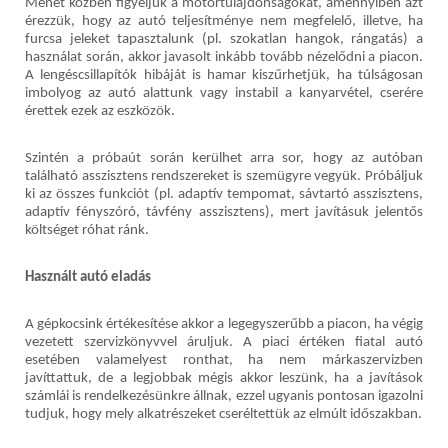
Menet közben figyeljük a motortulajdonságokat, amennyiben azt
érezzük, hogy az autó teljesítménye nem megfelelő, illetve, ha
furcsa jeleket tapasztalunk (pl. szokatlan hangok, rángatás) a
használat során, akkor javasolt inkább tovább nézelődni a piacon.
A lengéscsillapítók hibáját is hamar kiszűrhetjük, ha túlságosan
imbolyog az autó alattunk vagy instabil a kanyarvétel, cserére
érettek ezek az eszközök.
Szintén a próbaút során kerülhet arra sor, hogy az autóban
található asszisztens rendszereket is szemügyre vegyük. Próbáljuk
ki az összes funkciót (pl. adaptív tempomat, sávtartó asszisztens,
adaptív fényszóró, távfény asszisztens), mert javításuk jelentős
költséget róhat ránk.
Használt autó eladás
A gépkocsink értékesítése akkor a legegyszerűbb a piacon, ha végig
vezetett szervizkönyvvel áruljuk. A piaci értéken fiatal autó
esetében valamelyest ronthat, ha nem márkaszervizben
javíttattuk, de a legjobbak mégis akkor leszünk, ha a javítások
számlái is rendelkezésünkre állnak, ezzel ugyanis pontosan igazolni
tudjuk, hogy mely alkatrészeket cseréltettük az elmúlt időszakban.