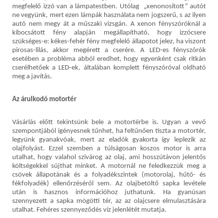
megfelelő izzó van a lámpatestben. Utólag „xenonosított” autót
ne vegyünk, mert ezen lámpák használata nem jogszerű, s az ilyen
autó nem megy át a műszaki vizsgán. A xenon fényszóróknál a
kibocsátott fény alapján megállapítható, hogy izzócsere
szükséges-e: kékes-fehér fény megfelelő állapotot jelez, ha viszont
pirosas-lilás, akkor megérett a cserére. A LED-es fényszórók
esetében a probléma abból eredhet, hogy egyenként csak ritkán
cserélhetőek a LED-ek, általában komplett fényszóróval oldható
meg a javítás.
Az árulkodó motortér
Vásárlás előtt tekintsünk bele a motortérbe is. Ugyan a vevő
szempontjából igényesnek tűnhet, ha feltűnően tiszta a motortér,
legyünk gyanakvóak, mert az eladók gyakorta így leplezik az
olajfolyást. Ezzel szemben a túlságosan koszos motor is arra
utalhat, hogy valahol szivárog az olaj, ami hosszútávon jelentős
költségekkel sújthat minket. A motornál ne feledkezzük meg a
csövek állapotának és a folyadékszintek (motorolaj, hűtő- és
fékfolyadék) ellenőrzéséről sem. Az olajbetöltő sapka levétele
után is hasznos információhoz juthatunk. Ha gyanúsan
szennyezett a sapka mögötti tér, az az olajcsere elmulasztására
utalhat. Fehéres szennyeződés víz jelenlétét mutatja.