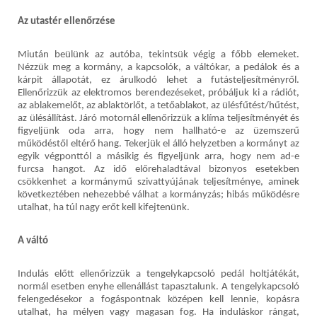
Az utastér ellenőrzése
Miután beülünk az autóba, tekintsük végig a főbb elemeket.
Nézzük meg a kormány, a kapcsolók, a váltókar, a pedálok és a
kárpit állapotát, ez árulkodó lehet a futásteljesítményről.
Ellenőrizzük az elektromos berendezéseket, próbáljuk ki a rádiót,
az ablakemelőt, az ablaktörlőt, a tetőablakot, az ülésfűtést/hűtést,
az ülésállítást. Járó motornál ellenőrizzük a klíma teljesítményét és
figyeljünk oda arra, hogy nem hallható-e az üzemszerű
működéstől eltérő hang. Tekerjük el álló helyzetben a kormányt az
egyik végponttól a másikig és figyeljünk arra, hogy nem ad-e
furcsa hangot. Az idő előrehaladtával bizonyos esetekben
csökkenhet a kormánymű szivattyújának teljesítménye, aminek
következtében nehezebbé válhat a kormányzás; hibás működésre
utalhat, ha túl nagy erőt kell kifejtenünk.
A váltó
Indulás előtt ellenőrizzük a tengelykapcsoló pedál holtjátékát,
normál esetben enyhe ellenállást tapasztalunk. A tengelykapcsoló
felengedésekor a fogáspontnak középen kell lennie, kopásra
utalhat, ha mélyen vagy magasan fog. Ha induláskor rángat,