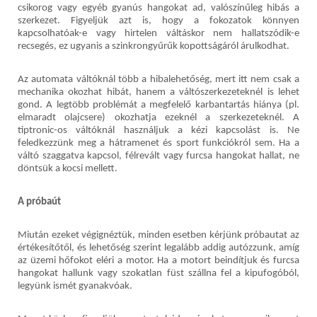
csikorog vagy egyéb gyanús hangokat ad, valószínűleg hibás a
szerkezet. Figyeljük azt is, hogy a fokozatok könnyen
kapcsolhatóak-e vagy hirtelen váltáskor nem hallatszódik-e
recsegés, ez ugyanis a szinkrongyűrűk kopottságáról árulkodhat.
Az automata váltóknál több a hibalehetőség, mert itt nem csak a
mechanika okozhat hibát, hanem a váltószerkezeteknél is lehet
gond. A legtöbb problémát a megfelelő karbantartás hiánya (pl.
elmaradt olajcsere) okozhatja ezeknél a szerkezeteknél. A
tiptronic-os váltóknál használjuk a kézi kapcsolást is. Ne
feledkezzünk meg a hátramenet és sport funkciókról sem. Ha a
váltó szaggatva kapcsol, félrevált vagy furcsa hangokat hallat, ne
döntsük a kocsi mellett.
A próbaút
Miután ezeket végignéztük, minden esetben kérjünk próbautat az
értékesítőtől, és lehetőség szerint legalább addig autózzunk, amíg
az üzemi hőfokot eléri a motor. Ha a motort beindítjuk és furcsa
hangokat hallunk vagy szokatlan füst szállna fel a kipufogóból,
legyünk ismét gyanakvóak.