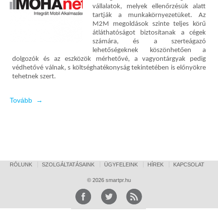
vállalatok, melyek ellenőrzésük alatt
tartják a munkakörnyezetüket. Az
M2M megoldások szinte teljes körű
átláthatóságot biztosítanak a cégek
számára, és a szerteágazó
lehetőségeknek köszönhetően a
dolgozók és az eszközök mérhetővé, a vagyontárgyak pedig
védhetővé válnak, s költséghatékonyság tekintetében is előnyökre
tehetnek szert.
Tovább →
RÓLUNK
SZOLGÁLTATÁSAINK
ÜGYFELEINK
HÍREK
KAPCSOLAT
© 2026
smartpr.hu