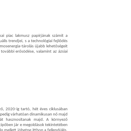
kai piac lakmusz papírjának számít a
lis trendjei, s a technológiai fejlődés
lamosenergia-tárolás újabb lehetőségeit
 további erősödése, valamint az ázsiai
ő, 2020-ig tartó, hét éves ciklusában
n pedig várhatóan dinamikusan nő majd
iát hasznosítanak majd. A környező
ipőben jár e megoldások tekintetében
s mellett jöhetne itthon a fellendülés,