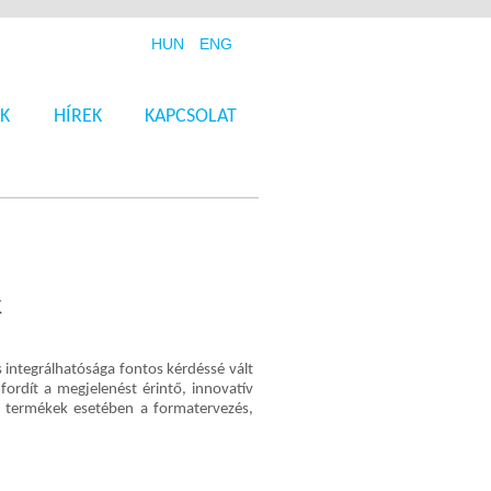
HUN
ENG
K
HÍREK
KAPCSOLAT
K
 integrálhatósága fontos kérdéssé vált
ordít a megjelenést érintő, innovatív
ó termékek esetében a formatervezés,