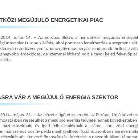
KÖZI MEGÚJULÓ ENERGETIKAI PIAC
2014. július 14. – Az európai, illetve a nemzetközi megújuló energeti
gi Intersolar Europe kiállítás, ahol pontosan lemérhetőek a szegmens aktuá
 idei nyári rendezvényen az innovatív napenergiás rendszerek mellett a vil
egnagyobb érdeklődés, de szemmel látható volt a távol-keleti felvevőpiac
enléte.
→
SRA VÁR A MEGÚJULÓ ENERGIA SZEKTOR
2014. május 21. – Az előzetes ígéretek szerint az Európai Unió következ
ámogatásban részesülhet a megújuló energia területe, ennek következtébe
 háztartásoknak, és ipari felhasználóknak a száma, ahol zöld energ
n már számos pozitív példa megfigyelhető, hazánk azonban még gyermekc
közelítésből. Kedvező finanszírozási feltételek, s nagyobb állami támogatá