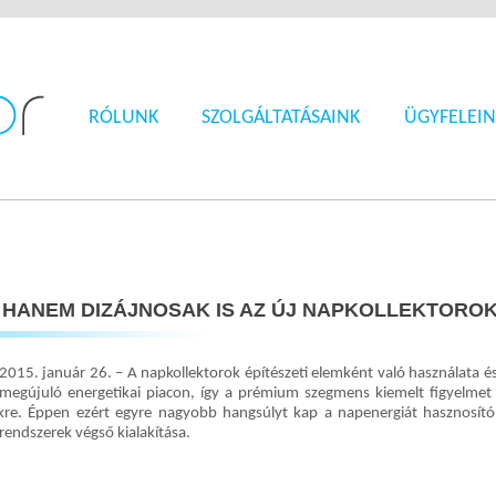
RÓLUNK
SZOLGÁLTATÁSAINK
ÜGYFELEIN
 HANEM DIZÁJNOSAK IS AZ ÚJ NAPKOLLEKTORO
2015. január 26. – A napkollektorok építészeti elemként való használata és
egújuló energetikai piacon, így a prémium szegmens kiemelt figyelmet f
ekre. Éppen ezért egyre nagyobb hangsúlyt kap a napenergiát hasznosít
rendszerek végső kialakítása.
→