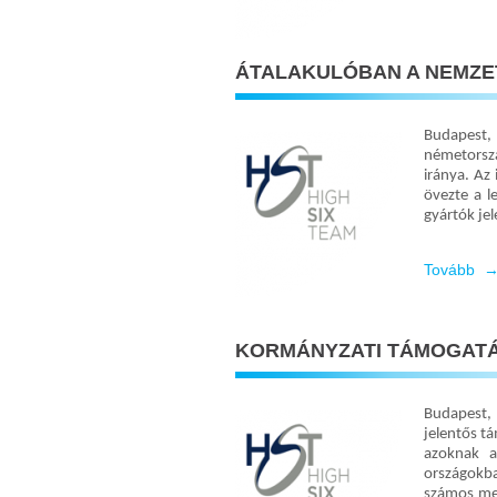
ÁTALAKULÓBAN A NEMZET
Budapest, 
németorszá
iránya. Az
övezte a l
gyártók jel
Tovább 
KORMÁNYZATI TÁMOGATÁ
Budapest, 
jelentős t
azoknak a
országokba
számos meg