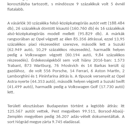
korosztályba tartozott, s mindössze 9 százalékuk volt 5 évnél
fiatalabb.
A vásárlók 30 százaléka felső-középkategóriás autót vett (188.484
db), 26 százalékuk döntött kisautó (160.760 db) és 16 százalékuk
alsó-középkategóriás modell mellett (95.829 db). A márkák
rangsorában az Opel végzett az élen 85.356 átírással, ezzel 13,95
százalékos piaci részesedést szerezve, második lett a Suzuki
(62.949 autó, 10,29 százalékos részesedés), harmadik helyen
pedig a Volkswagen végzett (60.194 autó, 9,84 százalékos
részesedés). Érdekességekből sem volt hiány 2016-ban: 1.573
Trabant, 873 Wartburg, 76 Moskvich és 14 Barkas került új
gazdához, de volt 556 Porsche, 14 Ferrari, 6 Aston Martin, 2
Lamborghini és 1 Pininfarina átírás is. A típusok versenyét az Opel
Astra nyerte (44.353 autó), második helyen végzett a Suzuki Swift
(41.499 autó), harmadik pedig a Volkswagen Golf (17.730 autó)
lett.
Területi elosztásban Budapesten történt a legtöbb átírás: itt
125.567 autót vettek, Pest megyében 99.511, Borsod-Abaúj-
Zemplén megyében pedig 36.207 adás-vételt dokumentáltak. A
sort Nógrád megye zárta 9.745 eladással.