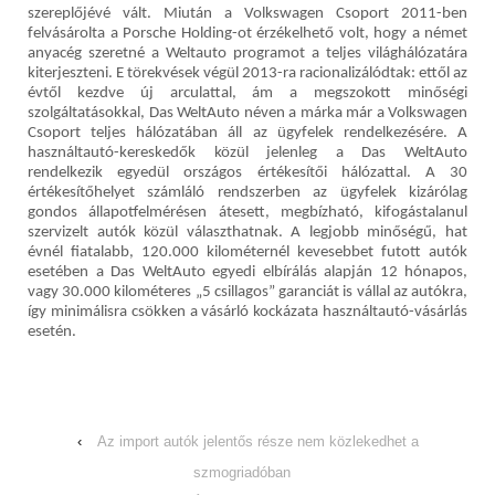
szereplőjévé vált. Miután a Volkswagen Csoport 2011-ben
felvásárolta a Porsche Holding-ot érzékelhető volt, hogy a német
anyacég szeretné a Weltauto programot a teljes világhálózatára
kiterjeszteni. E törekvések végül 2013-ra racionalizálódtak: ettől az
évtől kezdve új arculattal, ám a megszokott minőségi
szolgáltatásokkal, Das WeltAuto néven a márka már a Volkswagen
Csoport teljes hálózatában áll az ügyfelek rendelkezésére. A
használtautó-kereskedők közül jelenleg a Das WeltAuto
rendelkezik egyedül országos értékesítői hálózattal. A 30
értékesítőhelyet számláló rendszerben az ügyfelek kizárólag
gondos állapotfelmérésen átesett, megbízható, kifogástalanul
szervizelt autók közül választhatnak. A legjobb minőségű, hat
évnél fiatalabb, 120.000 kilométernél kevesebbet futott autók
esetében a Das WeltAuto egyedi elbírálás alapján 12 hónapos,
vagy 30.000 kilométeres „5 csillagos” garanciát is vállal az autókra,
így minimálisra csökken a vásárló kockázata használtautó-vásárlás
esetén.
‹
Az import autók jelentős része nem közlekedhet a
szmogriadóban