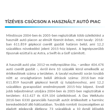
TÍZÉVES CSÚCSON A HASZNÁLT AUTÓ PIAC
Mindössze 2004-ben és 2005-ben regisztráltak több üzletkötést a
használt autó piacon az elmúlt tizenöt évben, mint tavaly: 2016-
ban 611.859 gépkocsi cserélt gazdát határon belül, ami 12,2
százalékos növekedést jelent 2015-höz képest. A legnépszerűbb
típusnak ezúttal is az Astra, a Swift és a Golf számított.
A használt autó piac 2012-es mélyrepülése óta, – amikor 404.476
autó cserélt gazdát -, évről évre 10 százalék körül emelkedik az
értékesítések száma a területen. A tavalyi esztendő során tovább
nőtt az országhatáron belüli átírások száma: 2016-ban már
611.859 használt gépkocsi került új tulajdonoshoz, ami 12,2
százalékos gyarapodást eredményezett 2015-höz képest. Ennél
jobb teljesítményt utoljára 2004-ben és 2005-ben regisztráltak e
területen: 613.427 és 639.104 üzletkötéssel. A Das WeltAuto
2016-ben 6330 garanciális használt autót értékesített a harminc
kereskedésből álló hálózatában. Tovább romlott összességében az
eladott gépkocsik életkora: 73 százalékuk a 10 évnél idősebb