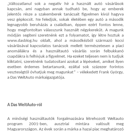
„Változatlanul sok a negatív hír a használt autó vásárlások
kapcsán, ami nagyban annak tudható be, hogy az emberek
jelentős része a szakemberek tanácsait figyelmen kívül hagyva
vesz gépkocsit. Ne feledjük, sokak életében egy autó a második
legnagyobb beruházás a családban, éppen ezért fontos lenne,
hogy megfontoltan válasszunk használt négykerekűt. A magunk
módján segíteni szeretnénk ezt a folyamatot, így létre hoztuk a
www.dasblog.hu oldalt, ahol a másodkézből származó kocsi
vásárlásával kapcsolatos tanácsok mellett természetesen a piaci
anomáliákra és a használtautó vásárlás során felbukkanó
csapdákra is felhívjuk a figyelmet. Ha ezeket teljesen nem is tudjuk
kiiktatni, szeretnénk tudatosítani azokat a lépéseket, amiket ilyen
esetben érdemes betartanunk, ezáltal sok százezer forintos
veszteségtől óvhatjuk meg magunkat” – vélekedett Frank György,
a Das WeltAuto márkaigazgatója.
A Das WeltAuto-ról
A minőségi használtautók forgalmazására létrehozott Weltauto
program 2001-ben, ausztriai mintára valósult meg
Magyarországon. Az évek során a márka a hazai piac meghatározó