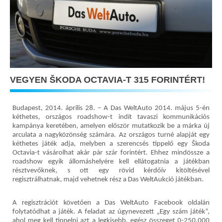
VEGYEN ŠKODA OCTAVIA-T 315 FORINTÉRT!
Budapest, 2014. április 28. –
A Das WeltAuto 2014. május 5-én
kéthetes, országos roadshow-t indít tavaszi kommunikációs
kampánya keretében, amelyen először mutatkozik be a márka új
arculata a nagyközönség számára. Az országos turné alapját egy
kéthetes játék adja, melyben a szerencsés tippelő egy Škoda
Octavia-t vásárolhat akár pár szár forintért. Ehhez mindössze a
roadshow egyik állomáshelyére kell ellátogatnia a játékban
résztvevőknek, s ott egy rövid kérdőív kitöltésével
regisztrálhatnak, majd vehetnek rész a Das WeltAukció játékban.
A regisztrációt követően a Das WeltAuto Facebook oldalán
folytatódhat a játék. A feladat az úgynevezett „Egy szám játék”,
ahol meg kell tippelni azt a legkisebb, egész összeget 0-250.000