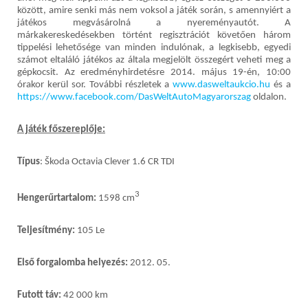
között, amire senki más nem voksol a játék során, s amennyiért a
játékos megvásárolná a nyereményautót. A
márkakereskedésekben történt regisztrációt követően három
tippelési lehetősége van minden indulónak, a legkisebb, egyedi
számot eltaláló játékos az általa megjelölt összegért veheti meg a
gépkocsit. Az eredményhirdetésre 2014. május 19-én, 10:00
órakor kerül sor. További részletek a
www.dasweltaukcio.hu
és a
https://www.facebook.com/DasWeltAutoMagyarorszag
oldalon.
A játék főszereplője:
Típus
: Škoda Octavia Clever 1.6 CR TDI
3
Hengerűrtartalom:
1598 cm
Teljesítmény:
105 Le
Első forgalomba helyezés:
2012. 05.
Futott táv:
42 000 km