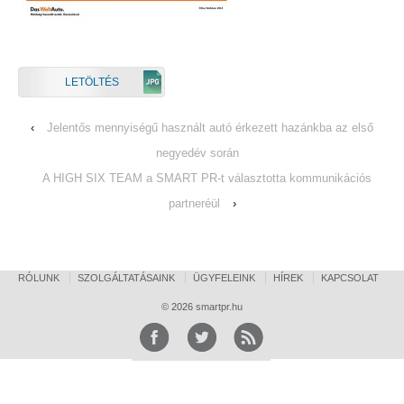
LETÖLTÉS
‹
Jelentős mennyiségű használt autó érkezett hazánkba az első
negyedév során
A HIGH SIX TEAM a SMART PR-t választotta kommunikációs
partneréül
›
RÓLUNK
SZOLGÁLTATÁSAINK
ÜGYFELEINK
HÍREK
KAPCSOLAT
© 2026
smartpr.hu