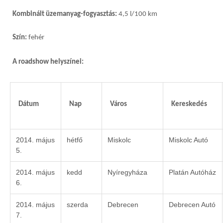
Kombinált üzemanyag-fogyasztás:
4,5 l/100 km
Szín:
fehér
A roadshow helyszínei:
Dátum
Nap
Város
Kereskedés
2014. május
hétfő
Miskolc
Miskolc Autó
5.
2014. május
kedd
Nyíregyháza
Platán Autóház
6.
2014. május
szerda
Debrecen
Debrecen Autó
7.