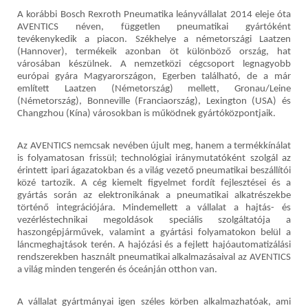
A korábbi Bosch Rexroth Pneumatika leányvállalat 2014 eleje óta
AVENTICS néven, független pneumatikai gyártóként
tevékenykedik a piacon. Székhelye a németországi Laatzen
(Hannover), termékeik azonban öt különböző ország, hat
városában készülnek. A nemzetközi cégcsoport legnagyobb
európai gyára Magyarországon, Egerben található, de a már
említett Laatzen (Németország) mellett, Gronau/Leine
(Németország), Bonneville (Franciaország), Lexington (USA) és
Changzhou (Kína) városokban is működnek gyártóközpontjaik.
Az AVENTICS nemcsak nevében újult meg, hanem a termékkínálat
is folyamatosan frissül
;
technológiai iránymutatóként szolgál az
érintett ipari ágazatokban és a világ vezető pneumatikai beszállítói
közé tartozik. A cég kiemelt figyelmet fordít fejlesztései és a
gyártás során az elektronikának a pneumatikai alkatrészekbe
történő integrációjára. Mindemellett a vállalat a hajtás- és
vezérléstechnikai megoldások speciális szolgáltatója a
haszongépjárművek, valamint a gyártási folyamatokon belül a
láncmeghajtások terén. A hajózási és a fejlett hajóautomatizálási
rendszerekben használt pneumatikai alkalmazásaival az AVENTICS
a világ minden tengerén és óceánján otthon van.
A vállalat gyártmányai igen széles körben alkalmazhatóak, ami