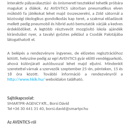
interaktív pályaválasztási- és önismereti tesztekkel tehetik próbára
magukat a diákok. Az AVENTICS sátorban pneumatikus elven
működő fa játékokat lehet majd összeszerelni, a Zöld sátornál a
közösségi ökologikus gondolkodás kap teret, a szakmai előadások
mellett pedig pneumobil és hibrid autó bemutatók várják a kedves
érdeklődőket. A legtöbb résztvevőt mozgósító iskola ajándék
kirándulást nyer, a tavalyi győztes például a Csodák Palotájába
látogathatott el.
A belépés a rendezvényre ingyenes, de előzetes regisztrációhoz
kötött, helyszíne pedig az egri AVENTICS gyár előtti vendégparkoló,
ahová különjárati autóbusszal lehet majd eljutni. Mindenkit
szeretettel várnak a szervezők szeptember 25-én, pénteken, 15 és
18 óra között. További információ a rendezvényről a
http://www.hkik.hu/
weboldalon található.
Sajtókapcsolat:
SMARTPR-AGENCY Kft., Borsi Dávid
Tel +36 30 441 31 40,
borsi.david@smartpr.hu
Az AVENTICS-ről