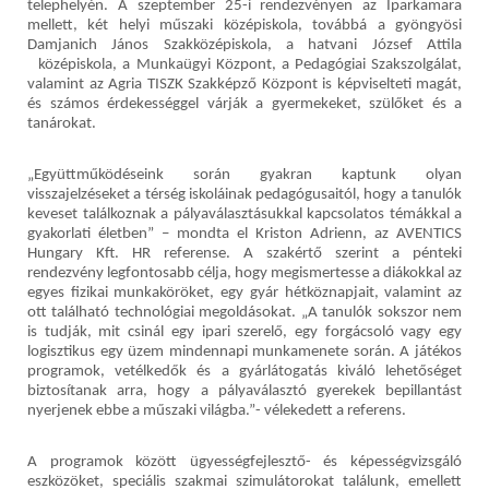
telephelyén. A szeptember 25-i rendezvényen az Iparkamara
mellett, két helyi műszaki középiskola, továbbá a gyöngyösi
Damjanich János Szakközépiskola, a hatvani József Attila
középiskola, a Munkaügyi Központ, a Pedagógiai Szakszolgálat,
valamint az Agria TISZK Szakképző Központ is képviselteti magát,
és számos érdekességgel várják a gyermekeket, szülőket és a
tanárokat.
„Együttműködéseink során gyakran kaptunk olyan
visszajelzéseket a térség iskoláinak pedagógusaitól, hogy a tanulók
keveset találkoznak a pályaválasztásukkal kapcsolatos témákkal a
gyakorlati életben” – mondta el Kriston Adrienn, az AVENTICS
Hungary Kft. HR referense. A szakértő szerint a pénteki
rendezvény legfontosabb célja, hogy megismertesse a diákokkal az
egyes fizikai munkaköröket, egy gyár hétköznapjait, valamint az
ott található technológiai megoldásokat. „A tanulók sokszor nem
is tudják, mit csinál egy ipari szerelő, egy forgácsoló vagy egy
logisztikus egy üzem mindennapi munkamenete során. A játékos
programok, vetélkedők és a gyárlátogatás kiváló lehetőséget
biztosítanak arra, hogy a pályaválasztó gyerekek bepillantást
nyerjenek ebbe a műszaki világba.”- vélekedett a referens.
A programok között ügyességfejlesztő- és képességvizsgáló
eszközöket, speciális szakmai szimulátorokat találunk, emellett