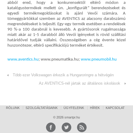
abból ered, hogy a konkurensektől eltérő módon a
katalógustermékek mellett ún. „konfigurált” berendezéseket és
egyedi termékmegoldásokat is ajánl Vevői számára. A
tömeggyártókkal szemben az AVENTICS az alacsony darabszámú
megrendeléseket is teljesíti. Egy-egy termék esetében a rendelések
90 %-a 100 darabnál is kevesebb. A gyártósorok rugalmassága
miatt akár az 1-5 darabból álló Vevői igényeket is rövid szállítási
határidővel tudják vállalni. Összességében a cég évente közel
huszonötezer, eltérő specifikációjú terméket értékesít.
www.aventics.hu
; www.pneumatika.hu;
www.pneumobil.hu
‹
Több ezer Volkswagen érkezik a Hungaroringre a hétvégén
Az AVENTICS-nél jártak az általános iskolások
›
RÓLUNK
SZOLGÁLTATÁSAINK
ÜGYFELEINK
HÍREK
KAPCSOLAT
© 2026
smartpr.hu