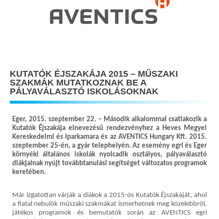
KUTATÓK ÉJSZAKÁJA 2015 – MŰSZAKI
SZAKMÁK MUTATKOZNAK BE A
PÁLYAVÁLASZTÓ ISKOLÁSOKNAK
Eger, 2015. szeptember 22. – Második alkalommal csatlakozik a
Kutatók Éjszakája elnevezésű rendezvényhez a Heves Megyei
Kereskedelmi és Iparka
mara és az AVENTICS Hungary Kft
.
2015.
szeptember 25-én, a gyár telephelyén. Az esemény egri és Eger
környéki általános iskolák nyolcadik
osztályos, pályaválaszt
ó
diákjainak nyújt
továbbtanulási segítséget változatos programok
keretében.
Már izgatottan várják a diákok a 2015-ös Kutatók Éjszakáját, ahol
a fiatal nebulók műszaki szakmákat ismerhetnek meg közelebbről,
játékos programok és bemutatók során az AVENTICS egri