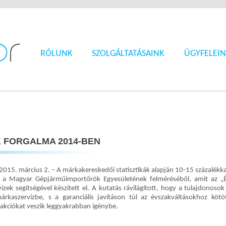
RÓLUNK
SZOLGÁLTATÁSAINK
ÜGYFELEIN
 FORGALMA 2014-BEN
2015. március 2. – A márkakereskedői statisztikák alapján 10-15 százalékka
ki a Magyar Gépjárműimportőrök Egyesületének felméréséből, amit az 
izek segítségével készített el. A kutatás rávilágított, hogy a tulajdonoso
árkaszervizbe, s a garanciális javításon túl az évszakváltásokhoz kötö
akciókat veszik leggyakrabban igénybe.