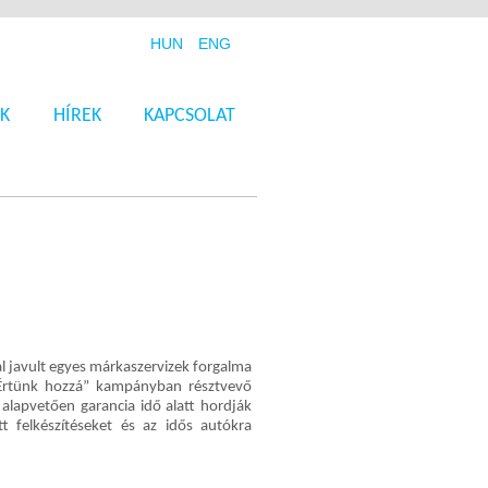
HUN
ENG
K
HÍREK
KAPCSOLAT
l javult egyes márkaszervizek forgalma
„Értünk hozzá” kampányban résztvevő
k alapvetően garancia idő alatt hordják
tt felkészítéseket és az idős autókra