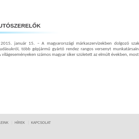
→
AUTÓSZERELŐK
 2015. január 15. – A magyarországi márkaszervizekben dolgozó szak
tudásukról, több gépjármű gyártó rendez rangos versenyt munkatársain
A világeseményeken számos magyar siker született az elmúlt években, mos
→
EINK
HÍREK
KAPCSOLAT