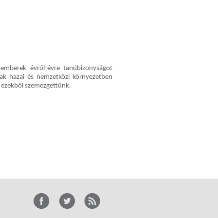
emberek évről-évre tanúbizonyságot
ak hazai és nemzetközi környezetben
t ezekből szemezgettünk.