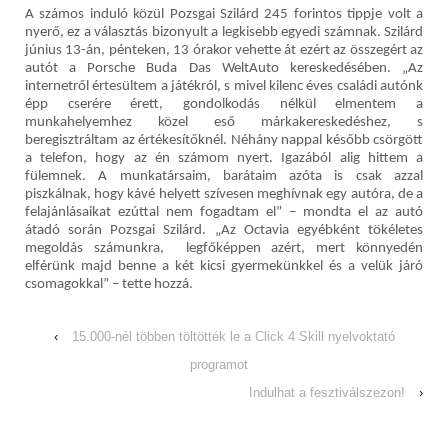
A számos induló közül Pozsgai Szilárd 245 forintos tippje volt a
nyerő, ez a választás bizonyult a legkisebb egyedi számnak. Szilárd
június 13-án, pénteken, 13 órakor vehette át ezért az összegért az
autót a Porsche Buda Das WeltAuto kereskedésében. „Az
internetről értesültem a játékról, s mivel kilenc éves családi autónk
épp cserére érett, gondolkodás nélkül elmentem a
munkahelyemhez közel eső márkakereskedéshez, s
beregisztráltam az értékesítőknél. Néhány nappal később csörgött
a telefon, hogy az én számom nyert. Igazából alig hittem a
fülemnek. A munkatársaim, barátaim azóta is csak azzal
piszkálnak, hogy kávé helyett szívesen meghívnak egy autóra, de a
felajánlásaikat ezúttal nem fogadtam el” – mondta el az autó
átadó során Pozsgai Szilárd. „Az Octavia egyébként tökéletes
megoldás számunkra, legfőképpen azért, mert könnyedén
elférünk majd benne a két kicsi gyermekünkkel és a velük járó
csomagokkal” – tette hozzá.
‹
15.000-nél többen töltötték le a Click 4 Skill nyelvoktató
programot
Indulhat a fesztiválszezon!
›