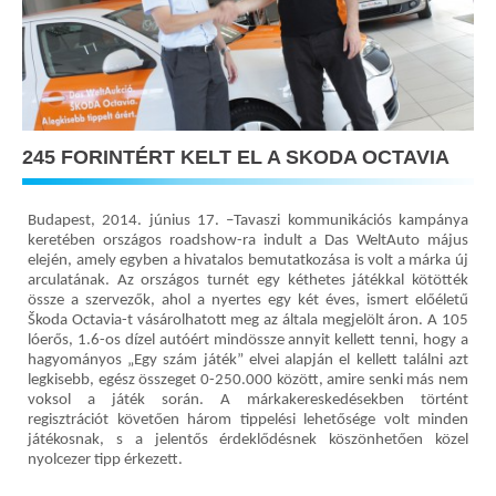
245 FORINTÉRT KELT EL A SKODA OCTAVIA
Budapest, 2014. június 17. –Tavaszi kommunikációs kampánya
keretében országos roadshow-ra indult a Das WeltAuto május
elején, amely egyben a hivatalos bemutatkozása is volt a márka új
arculatának. Az országos turnét egy kéthetes játékkal kötötték
össze a szervezők, ahol a nyertes egy két éves, ismert előéletű
Škoda Octavia-t vásárolhatott meg az általa megjelölt áron. A 105
lóerős, 1.6-os dízel autóért mindössze annyit kellett tenni, hogy a
hagyományos „Egy szám játék” elvei alapján el kellett találni azt
legkisebb, egész összeget 0-250.000 között, amire senki más nem
voksol a játék során. A márkakereskedésekben történt
regisztrációt követően három tippelési lehetősége volt minden
játékosnak, s a jelentős érdeklődésnek köszönhetően közel
nyolcezer tipp érkezett.