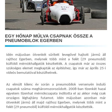
EGY HÓNAP MÚLVA CSAPNAK ÖSSZE A
PNEUMOBILOK EGERBEN
Idén májusban ötvenkét sűrített levegővel hajtott jármű áll
rajthoz Egerben, melynek több mint a felét (29 pneumobil)
külföldi mérnökhallgatók készítették. A csapatok már az összes
szükséges elemet megkapták az építéshez, így már az április 25-i
videós bemutatóval készülhetnek.
Az elmúlt kilenc év során a pneumobilok versenyén induló
csapatok száma megháromszorozódott. 2008-ban tizenkét hazai
egyetem tizenhat mérnökcsapata indította el az akkor még csak
országos léghajtány futamot. Idén májusban azonban már
ötvenkét jármű áll majd rajthoz Egerben, melynek több mint a
felét (29 pneumobil) külföldi mérnökhallgatók készítették.