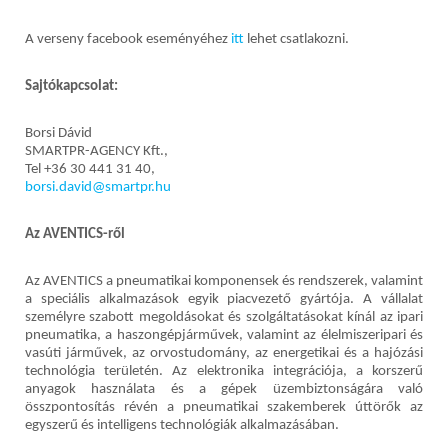
A verseny facebook eseményéhez
itt
lehet csatlakozni.
Sajtókapcsolat:
Borsi Dávid
SMARTPR-AGENCY Kft.,
Tel +36 30 441 31 40,
borsi.david@smartpr.hu
Az AVENTICS-ről
Az AVENTICS a pneumatikai komponensek és rendszerek, valamint
a speciális alkalmazások egyik piacvezető gyártója. A vállalat
személyre szabott megoldásokat és szolgáltatásokat kínál az ipari
pneumatika, a haszongépjárművek, valamint az élelmiszeripari és
vasúti járművek, az orvostudomány, az energetikai és a hajózási
technológia területén. Az elektronika integrációja, a korszerű
anyagok használata és a gépek üzembiztonságára való
összpontosítás révén a pneumatikai szakemberek úttörők az
egyszerű és intelligens technológiák alkalmazásában.