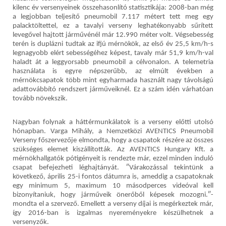
kilenc év versenyeinek összehasonlító statisztikája: 2008-ban még
a legjobban teljesítő pneumobil 7.117 métert tett meg egy
palacktöltettel, ez a tavalyi verseny leghatékonyabb sűrített
levegővel hajtott járművénél már 12.990 méter volt. Végsebesség
terén is duplázni tudtak az ifjú mérnökök, az első év 25,5 km/h-s
legnagyobb elért sebességéhez képest, tavaly már 51,9 km/h-val
haladt át a leggyorsabb pneumobil a célvonalon. A telemetria
használata is egyre népszerűbb, az elmúlt években a
mérnökcsapatok több mint egyharmada használt nagy távolságú
adattovábbító rendszert járműveiknél. Ez a szám idén várhatóan
tovább növekszik.
Nagyban folynak a háttérmunkálatok is a verseny előtti utolsó
hónapban. Varga Mihály, a Nemzetközi AVENTICS Pneumobil
Verseny főszervezője elmondta, hogy a csapatok részére az összes
szükséges elemet kiszállították. Az AVENTICS Hungary Kft. a
mérnökhallgatók pótigényeit is rendezte már, ezzel minden induló
csapat befejezheti léghajtányát. ″Várakozással tekintünk a
következő, április 25-i fontos dátumra is, ameddig a csapatoknak
egy minimum 5, maximum 10 másodperces videóval kell
bizonyítaniuk, hogy járműveik önerőből képesek mozogni.″-
mondta el a szervező. Emellett a verseny díjai is megérkeztek már,
így 2016-ban is izgalmas nyereményekre készülhetnek a
versenyzők.