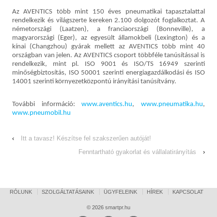
Az AVENTICS több mint 150 éves pneumatikai tapasztalattal
rendelkezik és világszerte kereken 2.100 dolgozót foglalkoztat. A
németországi (Laatzen), a franciaországi (Bonneville), a
magyarországi (Eger), az egyesült államokbeli (Lexington) és a
kínai (Changzhou) gyárak mellett az AVENTICS több mint 40
országban van jelen. Az AVENTICS csoport többféle tanúsítással is
rendelkezik, mint pl. ISO 9001 és ISO/TS 16949 szerinti
minőségbiztosítás, ISO 50001 szerinti energiagazdálkodási és ISO
14001 szerinti környezetközpontú irányítási tanúsítvány.
További információ:
www.aventics.hu
,
www.pneumatika.hu
,
www.pneumobil.hu
‹
Itt a tavasz! Készítse fel szakszerűen autóját!
Fenntartható gyakorlat és vállalatirányítás
›
RÓLUNK
SZOLGÁLTATÁSAINK
ÜGYFELEINK
HÍREK
KAPCSOLAT
© 2026
smartpr.hu