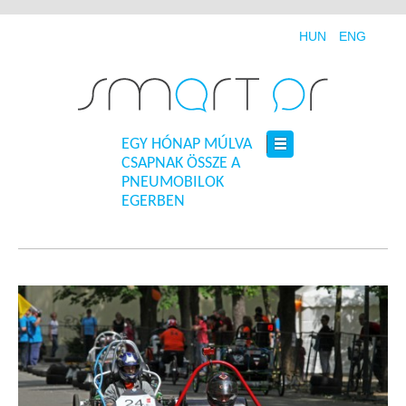
HUN
ENG
EGY HÓNAP MÚLVA
CSAPNAK ÖSSZE A
PNEUMOBILOK
EGERBEN