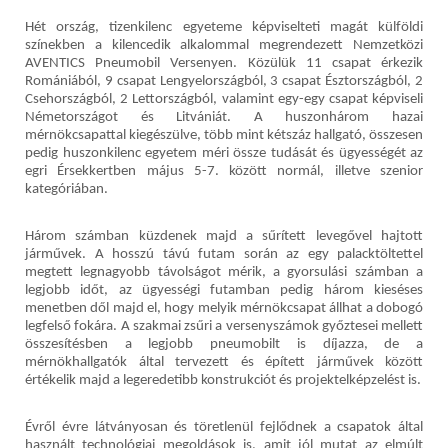
Hét ország, tizenkilenc egyeteme képviselteti magát külföldi
színekben a kilencedik alkalommal megrendezett Nemzetközi
AVENTICS Pneumobil Versenyen. Közülük 11 csapat érkezik
Romániából, 9 csapat Lengyelországból, 3 csapat Észtországból, 2
Csehországból, 2 Lettországból, valamint egy-egy csapat képviseli
Németországot és Litvániát. A huszonhárom hazai
mérnökcsapattal kiegészülve, több mint kétszáz hallgató, összesen
pedig huszonkilenc egyetem méri össze tudását és ügyességét az
egri Érsekkertben május 5-7. között normál, illetve szenior
kategóriában.
Három számban küzdenek majd a sűrített levegővel hajtott
járművek. A hosszú távú futam során az egy palacktöltettel
megtett legnagyobb távolságot mérik, a gyorsulási számban a
legjobb időt, az ügyességi futamban pedig három kieséses
menetben dől majd el, hogy melyik mérnökcsapat állhat a dobogó
legfelső fokára. A szakmai zsűri a versenyszámok győztesei mellett
összesítésben a legjobb pneumobilt is díjazza, de a
mérnökhallgatók által tervezett és épített járművek között
értékelik majd a legeredetibb konstrukciót és projektelképzelést is.
Évről évre látványosan és töretlenül fejlődnek a csapatok által
használt technológiai megoldások is, amit jól mutat az elmúlt