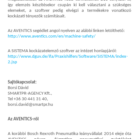
így elemzés készítésekor csupán ki kell választani a szükséges
elemeket, a szoftver pedig elvégzi a termékekre vonatkozó
kockázati tényezők számításait.
Az AVENTICS segédlet angol nyelven az alábbi linken letölthető:
http://www.aventics.com/en/machine-safety/
A SISTEMA kockázatelemző szoftver az intézet honlapjáról:
http://www.dguv.de/ifa/Praxishilfen/Software/SISTEMA/index-
2.jsp
Sajtókapcsolat:
Borsi Dávid
SMARTPR-AGENCY Kft.,
Tel +36 30 441 31 40,
borsi.david@smartpr.hu
Az AVENTICS-ről
A korábbi Bosch Rexroth Pneumatika leányvállalat 2014 eleje óta