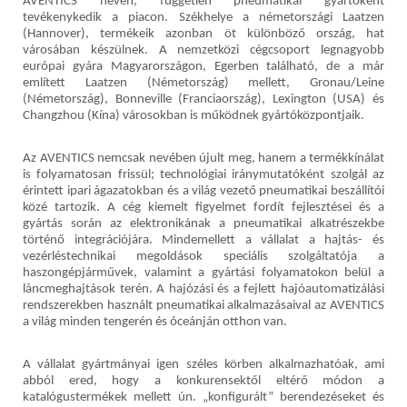
AVENTICS néven, független pneumatikai gyártóként
tevékenykedik a piacon. Székhelye a németországi Laatzen
(Hannover), termékeik azonban öt különböző ország, hat
városában készülnek. A nemzetközi cégcsoport legnagyobb
európai gyára Magyarországon, Egerben található, de a már
említett Laatzen (Németország) mellett, Gronau/Leine
(Németország), Bonneville (Franciaország), Lexington (USA) és
Changzhou (Kína) városokban is működnek gyártóközpontjaik.
Az AVENTICS nemcsak nevében újult meg, hanem a termékkínálat
is folyamatosan frissül
;
technológiai iránymutatóként szolgál az
érintett ipari ágazatokban és a világ vezető pneumatikai beszállítói
közé tartozik. A cég kiemelt figyelmet fordít fejlesztései és a
gyártás során az elektronikának a pneumatikai alkatrészekbe
történő integrációjára. Mindemellett a vállalat a hajtás- és
vezérléstechnikai megoldások speciális szolgáltatója a
haszongépjárművek, valamint a gyártási folyamatokon belül a
láncmeghajtások terén. A hajózási és a fejlett hajóautomatizálási
rendszerekben használt pneumatikai alkalmazásaival az AVENTICS
a világ minden tengerén és óceánján otthon van.
A vállalat gyártmányai igen széles körben alkalmazhatóak, ami
abból ered, hogy a konkurensektől eltérő módon a
katalógustermékek mellett ún. „konfigurált” berendezéseket és