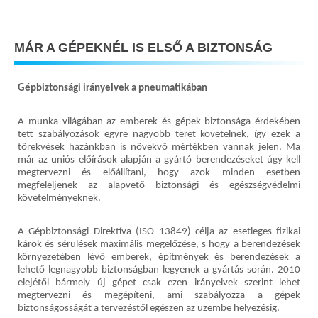
MÁR A GÉPEKNÉL IS ELSŐ A BIZTONSÁG
Gépbiztonsági irányelvek a pneumatikában
A munka világában az emberek és gépek biztonsága érdekében
tett szabályozások egyre nagyobb teret követelnek, így ezek a
törekvések hazánkban is növekvő mértékben vannak jelen. Ma
már az uniós előírások alapján a gyártó berendezéseket úgy kell
megtervezni és előállítani, hogy azok minden esetben
megfeleljenek az alapvető biztonsági és egészségvédelmi
követelményeknek.
A Gépbiztonsági Direktíva (ISO 13849) célja az esetleges fizikai
károk és sérülések maximális megelőzése, s hogy a berendezések
környezetében lévő emberek, építmények és berendezések a
lehető legnagyobb biztonságban legyenek a gyártás során. 2010
elejétől bármely új gépet csak ezen irányelvek szerint lehet
megtervezni és megépíteni, ami szabályozza a gépek
biztonságosságát a tervezéstől egészen az üzembe helyezésig.