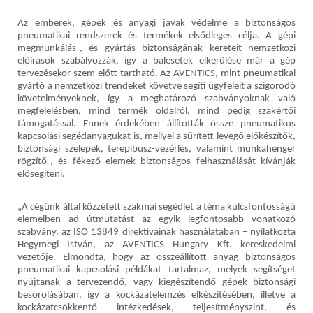
Az emberek, gépek és anyagi javak védelme a biztonságos
pneumatikai rendszerek és termékek elsődleges célja. A gépi
megmunkálás-, és gyártás biztonságának kereteit nemzetközi
előírások szabályozzák, így a balesetek elkerülése már a gép
tervezésekor szem előtt tartható. Az AVENTICS, mint pneumatikai
gyártó a nemzetközi trendeket követve segíti ügyfeleit a szigorodó
követelményeknek, így a meghatározó szabványoknak való
megfelelésben, mind termék oldalról, mind pedig szakértői
támogatással. Ennek érdekében állították össze pneumatikus
kapcsolási segédanyagukat is, mellyel a sűrített levegő előkészítők,
biztonsági szelepek, terepibusz-vezérlés, valamint munkahenger
rögzítő-, és fékező elemek biztonságos felhasználását kívánják
elősegíteni.
„A cégünk által közzétett szakmai segédlet a téma kulcsfontosságú
elemeiben ad útmutatást az egyik legfontosabb vonatkozó
szabvány, az ISO 13849 direktíváinak használatában – nyilatkozta
Hegymegi István, az AVENTICS Hungary Kft. kereskedelmi
vezetője. Elmondta, hogy az összeállított anyag biztonságos
pneumatikai kapcsolási példákat tartalmaz, melyek segítséget
nyújtanak a tervezendő, vagy kiegészítendő gépek biztonsági
besorolásában, így a kockázatelemzés elkészítésében, illetve a
kockázatcsökkentő intézkedések, teljesítményszint, és