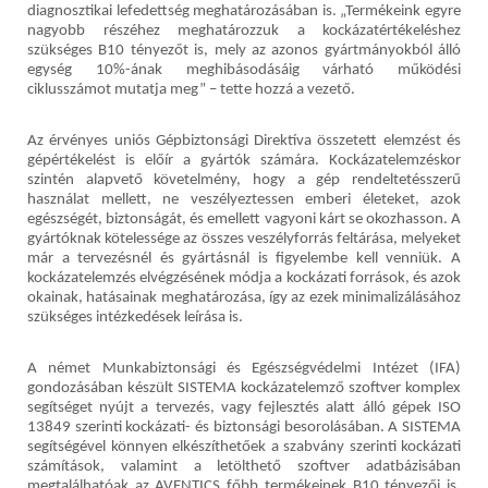
diagnosztikai lefedettség meghatározásában is. „Termékeink egyre
nagyobb részéhez meghatározzuk a kockázatértékeléshez
szükséges B10 tényezőt is, mely az azonos gyártmányokból álló
egység 10%-ának meghibásodásáig várható működési
ciklusszámot mutatja meg” – tette hozzá a vezető.
Az érvényes uniós Gépbiztonsági Direktíva összetett elemzést és
gépértékelést is előír a gyártók számára. Kockázatelemzéskor
szintén alapvető követelmény, hogy a gép rendeltetésszerű
használat mellett, ne veszélyeztessen emberi életeket, azok
egészségét, biztonságát, és emellett vagyoni kárt se okozhasson. A
gyártóknak kötelessége az összes veszélyforrás feltárása, melyeket
már a tervezésnél és gyártásnál is figyelembe kell venniük. A
kockázatelemzés elvégzésének módja a kockázati források, és azok
okainak, hatásainak meghatározása, így az ezek minimalizálásához
szükséges intézkedések leírása is.
A német Munkabiztonsági és Egészségvédelmi Intézet (IFA)
gondozásában készült SISTEMA kockázatelemző szoftver komplex
segítséget nyújt a tervezés, vagy fejlesztés alatt álló gépek ISO
13849 szerinti kockázati- és biztonsági besorolásában. A SISTEMA
segítségével könnyen elkészíthetőek a szabvány szerinti kockázati
számítások, valamint a letölthető szoftver adatbázisában
megtalálhatóak az AVENTICS főbb termékeinek B10 tényezői is,