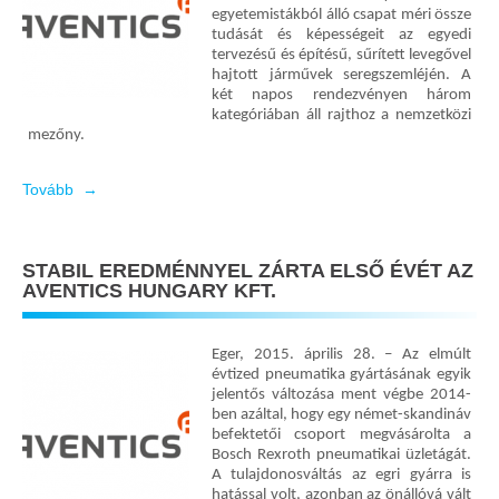
egyetemistákból álló csapat méri össze
tudását és képességeit az egyedi
tervezésű és építésű, sűrített levegővel
hajtott járművek seregszemléjén. A
két napos rendezvényen három
kategóriában áll rajthoz a nemzetközi
mezőny.
Tovább →
STABIL EREDMÉNNYEL ZÁRTA ELSŐ ÉVÉT AZ
AVENTICS HUNGARY KFT.
Eger, 2015. április 28. – Az elmúlt
évtized pneumatika gyártásának egyik
jelentős változása ment végbe 2014-
ben azáltal, hogy egy német-skandináv
befektetői csoport megvásárolta a
Bosch Rexroth pneumatikai üzletágát.
A tulajdonosváltás az egri gyárra is
hatással volt, azonban az önállóvá vált